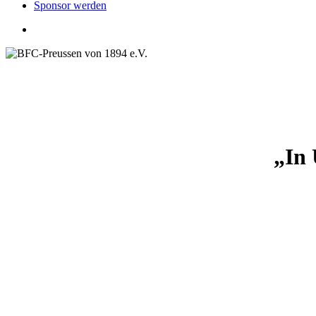
Sponsor werden
search
„In 