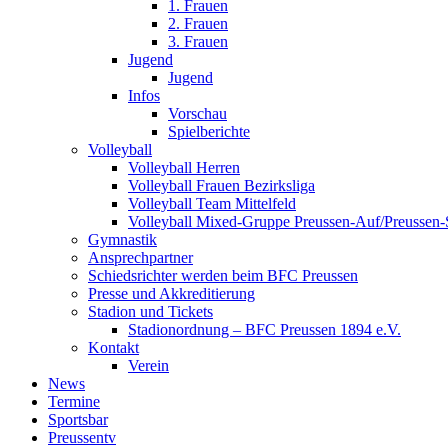
1. Frauen
2. Frauen
3. Frauen
Jugend
Jugend
Infos
Vorschau
Spielberichte
Volleyball
Volleyball Herren
Volleyball Frauen Bezirksliga
Volleyball Team Mittelfeld
Volleyball Mixed-Gruppe Preussen-Auf/Preussen-
Gymnastik
Ansprechpartner
Schiedsrichter werden beim BFC Preussen
Presse und Akkreditierung
Stadion und Tickets
Stadionordnung – BFC Preussen 1894 e.V.
Kontakt
Verein
News
Termine
Sportsbar
Preussentv