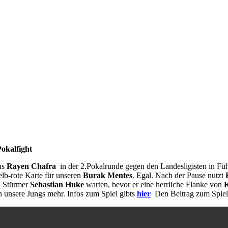
Pokalfight
ns
Rayen Chafra
in der 2.Pokalrunde gegen den Landesligisten in Füh
elb-rote Karte für unseren
Burak Mentes
. Egal. Nach der Pause nutzt
n Stürmer
Sebastian Huke
warten, bevor er eine herrliche Flanke von
K
 unsere Jungs mehr. Infos zum Spiel gibts
hier
Den Beitrag zum Spiel 