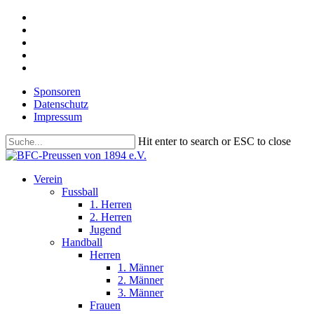
Skip
facebook
to
youtube
main
instagram
content
phone
email
Sponsoren
Datenschutz
Impressum
Hit enter to search or ESC to close
Close
Search
search
Menu
Verein
Fussball
1. Herren
2. Herren
Jugend
Handball
Herren
1. Männer
2. Männer
3. Männer
Frauen