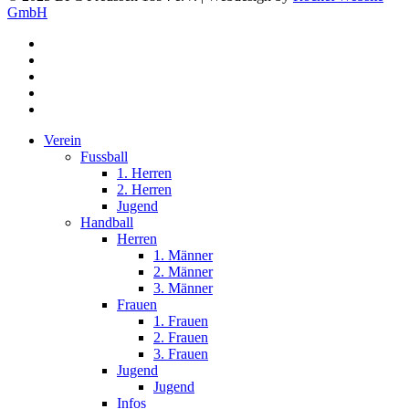
GmbH
facebook
youtube
instagram
phone
email
Close
Verein
Menu
Fussball
1. Herren
2. Herren
Jugend
Handball
Herren
1. Männer
2. Männer
3. Männer
Frauen
1. Frauen
2. Frauen
3. Frauen
Jugend
Jugend
Infos