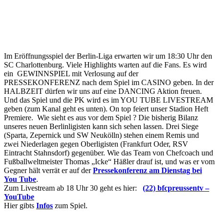
Im Eröffnungsspiel der Berlin-Liga erwarten wir um 18:30 Uhr den
SC Charlottenburg. Viele Highlights warten auf die Fans. Es wird
ein GEWINNSPIEL mit Verlosung auf der
PRESSEKONFERENZ nach dem Spiel im CASINO geben. In der
HALBZEIT dürfen wir uns auf eine DANCING Aktion freuen.
Und das Spiel und die PK wird es im YOU TUBE LIVESTREAM
geben (zum Kanal geht es unten). On top feiert unser Stadion Heft
Premiere. Wie sieht es aus vor dem Spiel ? Die bisherig Bilanz
unseres neuen Berlinligisten kann sich sehen lassen. Drei Siege
(Sparta, Zepernick und SW Neukölln) stehen einem Remis und
zwei Niederlagen gegen Oberligisten (Frankfurt Oder, RSV
Eintracht Stahnsdorf) gegenüber. Wie das Team von Chefcoach und
Fußballweltmeister Thomas „Icke“ Häßler drauf ist, und was er vom
Gegner hält verrät er auf der
Pressekonferenz am Dienstag bei
You Tube
.
Zum Livestream ab 18 Uhr 30 geht es hier:
(22) bfcpreussentv –
YouTube
Hier gibts
Infos
zum Spiel.