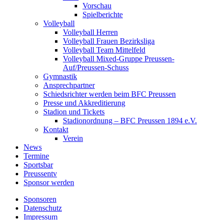
Vorschau
Spielberichte
Volleyball
Volleyball Herren
Volleyball Frauen Bezirksliga
Volleyball Team Mittelfeld
Volleyball Mixed-Gruppe Preussen-
Auf/Preussen-Schuss
Gymnastik
Ansprechpartner
Schiedsrichter werden beim BFC Preussen
Presse und Akkreditierung
Stadion und Tickets
Stadionordnung – BFC Preussen 1894 e.V.
Kontakt
Verein
News
Termine
Sportsbar
Preussentv
Sponsor werden
Sponsoren
Datenschutz
Impressum