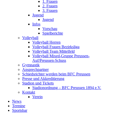
1. Frauen
2. Frauen
3. Frauen
Jugend
Jugend
Infos
Vorschau
Spielberichte
Volleyball
Volleyball Herren
Volleyball Frauen Bezirksliga
Volleyball Team Mittelfeld
Volleyball Mixed-Gruppe Preussen-
Auf/Preussen-Schuss
Gymnastik
Ansprechpartner
Schiedsrichter werden beim BFC Preussen
Presse und Akkreditierung
Stadion und Tickets
Stadionordnung – BFC Preussen 1894 e.V.
Kontakt
Verein
News
Termine
Sportsbar