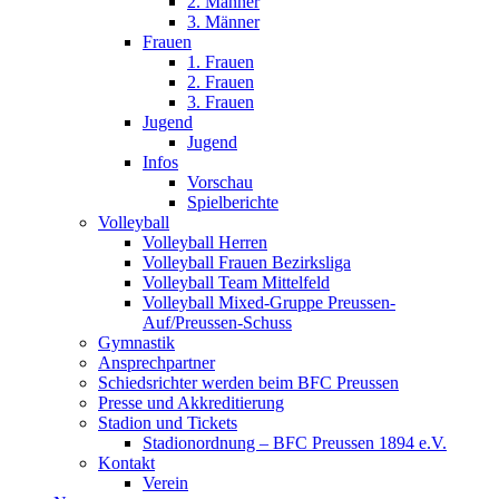
2. Männer
3. Männer
Frauen
1. Frauen
2. Frauen
3. Frauen
Jugend
Jugend
Infos
Vorschau
Spielberichte
Volleyball
Volleyball Herren
Volleyball Frauen Bezirksliga
Volleyball Team Mittelfeld
Volleyball Mixed-Gruppe Preussen-
Auf/Preussen-Schuss
Gymnastik
Ansprechpartner
Schiedsrichter werden beim BFC Preussen
Presse und Akkreditierung
Stadion und Tickets
Stadionordnung – BFC Preussen 1894 e.V.
Kontakt
Verein