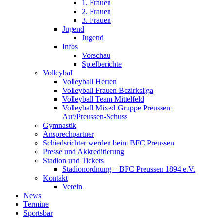
1. Frauen
2. Frauen
3. Frauen
Jugend
Jugend
Infos
Vorschau
Spielberichte
Volleyball
Volleyball Herren
Volleyball Frauen Bezirksliga
Volleyball Team Mittelfeld
Volleyball Mixed-Gruppe Preussen-
Auf/Preussen-Schuss
Gymnastik
Ansprechpartner
Schiedsrichter werden beim BFC Preussen
Presse und Akkreditierung
Stadion und Tickets
Stadionordnung – BFC Preussen 1894 e.V.
Kontakt
Verein
News
Termine
Sportsbar