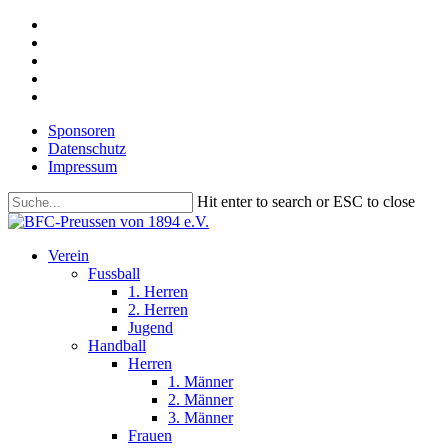
Skip
facebook
to
youtube
main
instagram
content
phone
email
Sponsoren
Datenschutz
Impressum
Hit enter to search or ESC to close
Close
Search
search
Menu
Verein
Fussball
1. Herren
2. Herren
Jugend
Handball
Herren
1. Männer
2. Männer
3. Männer
Frauen