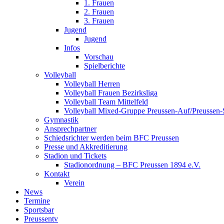
1. Frauen
2. Frauen
3. Frauen
Jugend
Jugend
Infos
Vorschau
Spielberichte
Volleyball
Volleyball Herren
Volleyball Frauen Bezirksliga
Volleyball Team Mittelfeld
Volleyball Mixed-Gruppe Preussen-Auf/Preussen-
Gymnastik
Ansprechpartner
Schiedsrichter werden beim BFC Preussen
Presse und Akkreditierung
Stadion und Tickets
Stadionordnung – BFC Preussen 1894 e.V.
Kontakt
Verein
News
Termine
Sportsbar
Preussentv