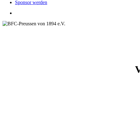
Sponsor werden
search
V