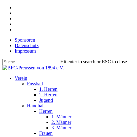
Skip
facebook
to
youtube
main
instagram
content
phone
email
Sponsoren
Datenschutz
Impressum
Hit enter to search or ESC to close
Close
Search
search
Menu
Verein
Fussball
1. Herren
2. Herren
Jugend
Handball
Herren
1. Männer
2. Männer
3. Männer
Frauen