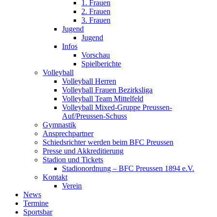
1. Frauen
2. Frauen
3. Frauen
Jugend
Jugend
Infos
Vorschau
Spielberichte
Volleyball
Volleyball Herren
Volleyball Frauen Bezirksliga
Volleyball Team Mittelfeld
Volleyball Mixed-Gruppe Preussen-
Auf/Preussen-Schuss
Gymnastik
Ansprechpartner
Schiedsrichter werden beim BFC Preussen
Presse und Akkreditierung
Stadion und Tickets
Stadionordnung – BFC Preussen 1894 e.V.
Kontakt
Verein
News
Termine
Sportsbar