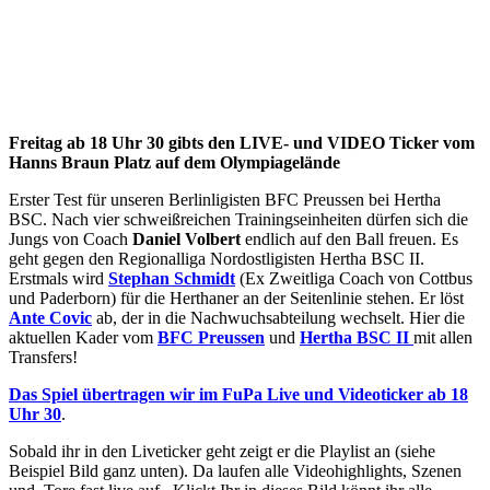
Freitag ab 18 Uhr 30 gibts den LIVE- und VIDEO Ticker vom
Hanns Braun Platz auf dem Olympiagelände
Erster Test für unseren Berlinligisten BFC Preussen bei Hertha
BSC. Nach vier schweißreichen Trainingseinheiten dürfen sich die
Jungs von Coach
Daniel Volbert
endlich auf den Ball freuen. Es
geht gegen den Regionalliga Nordostligisten Hertha BSC II.
Erstmals wird
Stephan Schmidt
(Ex Zweitliga Coach von Cottbus
und Paderborn) für die Herthaner an der Seitenlinie stehen. Er löst
Ante Covic
ab, der in die Nachwuchsabteilung wechselt. Hier die
aktuellen Kader vom
BFC Preussen
und
Hertha BSC II
mit allen
Transfers!
Das Spiel übertragen wir im FuPa Live und Videoticker ab 18
Uhr 30
.
Sobald ihr in den Liveticker geht zeigt er die Playlist an (siehe
Beispiel Bild ganz unten). Da laufen alle Videohighlights, Szenen