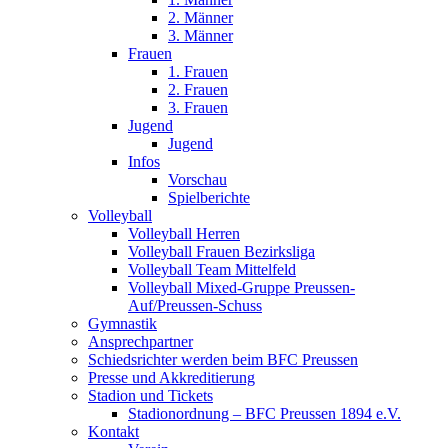
2. Männer
3. Männer
Frauen
1. Frauen
2. Frauen
3. Frauen
Jugend
Jugend
Infos
Vorschau
Spielberichte
Volleyball
Volleyball Herren
Volleyball Frauen Bezirksliga
Volleyball Team Mittelfeld
Volleyball Mixed-Gruppe Preussen-
Auf/Preussen-Schuss
Gymnastik
Ansprechpartner
Schiedsrichter werden beim BFC Preussen
Presse und Akkreditierung
Stadion und Tickets
Stadionordnung – BFC Preussen 1894 e.V.
Kontakt