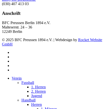
(030) 407 413 03
Anschrift
BFC Preussen Berlin 1894 e.V.
Malteserstr. 24 – 36
12249 Berlin
© 2025 BFC Preussen 1894 e.V. | Webdesign by
Rocket Website
GmbH
facebook
youtube
instagram
phone
email
Close
Verein
Menu
Fussball
1. Herren
2. Herren
Jugend
Handball
Herren
1. Männer