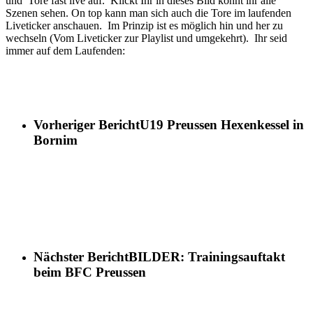
und Tore fast live auf. Klickt Ihr in dieses Bild könnt ihr alle
Szenen sehen. On top kann man sich auch die Tore im laufenden
Liveticker anschauen. Im Prinzip ist es möglich hin und her zu
wechseln (Vom Liveticker zur Playlist und umgekehrt). Ihr seid
immer auf dem Laufenden:
Vorheriger Bericht
U19 Preussen Hexenkessel in
Bornim
Nächster Bericht
BILDER: Trainingsauftakt
beim BFC Preussen