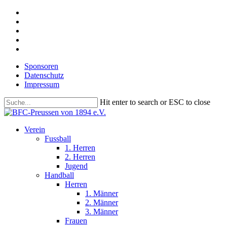
Skip
facebook
to
youtube
main
instagram
content
phone
email
Sponsoren
Datenschutz
Impressum
Hit enter to search or ESC to close
Close
Search
search
Menu
Verein
Fussball
1. Herren
2. Herren
Jugend
Handball
Herren
1. Männer
2. Männer
3. Männer
Frauen