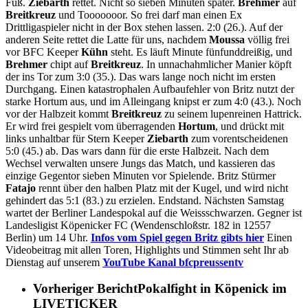
Fuß.
Ziebarth
rettet. Nicht so sieben Minuten später.
Brehmer
auf
Breitkreuz
und Tooooooor. So frei darf man einen Ex
Drittligaspieler nicht in der Box stehen lassen. 2:0 (26.). Auf der
anderen Seite rettet die Latte für uns, nachdem
Moussa
völlig frei
vor BFC Keeper
Kühn
steht. Es läuft Minute fünfunddreißig, und
Brehmer
chipt auf
Breitkreuz
. In unnachahmlicher Manier köpft
der ins Tor zum 3:0 (35.). Das wars lange noch nicht im ersten
Durchgang. Einen katastrophalen Aufbaufehler von Britz nutzt der
starke Hortum aus, und im Alleingang knipst er zum 4:0 (43.). Noch
vor der Halbzeit kommt
Breitkreuz
zu seinem lupenreinen Hattrick.
Er wird frei gespielt vom überragenden
Hortum
, und drückt mit
links unhaltbar für Stern Keeper
Ziebarth
zum vorentscheidenen
5:0 (45.) ab. Das wars dann für die erste Halbzeit. Nach dem
Wechsel verwalten unsere Jungs das Match, und kassieren das
einzige Gegentor sieben Minuten vor Spielende. Britz Stürmer
Fatajo
rennt über den halben Platz mit der Kugel, und wird nicht
gehindert das 5:1 (83.) zu erzielen. Endstand. Nächsten Samstag
wartet der Berliner Landespokal auf die Weissschwarzen. Gegner ist
Landesligist Köpenicker FC (Wendenschloßstr. 182 in 12557
Berlin) um 14 Uhr.
Infos vom Spiel gegen Britz gibts hier
Einen
Videobeitrag mit allen Toren, Highlights und Stimmen seht Ihr ab
Dienstag auf unserem
YouTube Kanal bfcpreussentv
Vorheriger Bericht
Pokalfight in Köpenick im
LIVETICKER