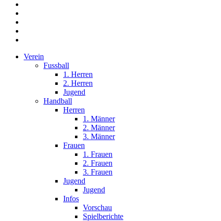
facebook
youtube
instagram
phone
email
Close
Verein
Menu
Fussball
1. Herren
2. Herren
Jugend
Handball
Herren
1. Männer
2. Männer
3. Männer
Frauen
1. Frauen
2. Frauen
3. Frauen
Jugend
Jugend
Infos
Vorschau
Spielberichte