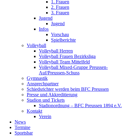
1. Frauen
2. Frauen
3. Frauen
Jugend
Jugend
Infos
Vorschau
Spielberichte
Volleyball
Volleyball Herren
Volleyball Frauen Bezirksliga
Volleyball Team Mittelfeld
Volleyball Mixed-Gruppe Preussen-
Auf/Preussen-Schuss
Gymnastik
Ansprechpartner
Schiedsrichter werden beim BFC Preussen
Presse und Akkreditierung
Stadion und Tickets
Stadionordnung – BFC Preussen 1894 e.V.
Kontakt
Verein
News
Termine
Sportsbar