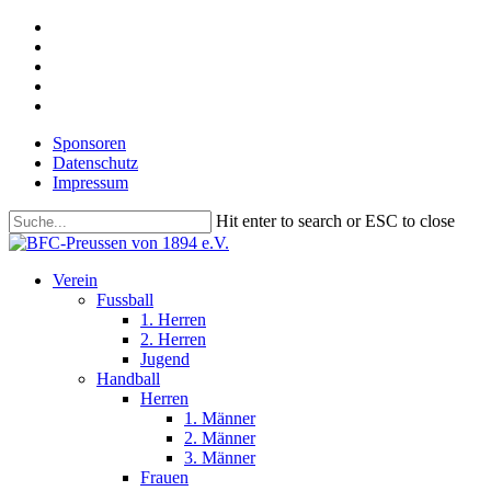
Skip
facebook
to
youtube
main
instagram
content
phone
email
Sponsoren
Datenschutz
Impressum
Hit enter to search or ESC to close
Close
Search
search
Menu
Verein
Fussball
1. Herren
2. Herren
Jugend
Handball
Herren
1. Männer
2. Männer
3. Männer
Frauen