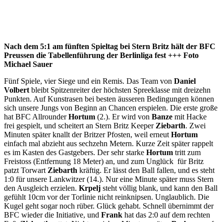
Nach dem 5:1 am fünften Spieltag bei Stern Britz hält der BFC
Preussen die Tabellenführung der Berlinliga fest +++ Foto
Michael Sauer
Fünf Spiele, vier Siege und ein Remis. Das Team von
Daniel
Volbert
bleibt Spitzenreiter der höchsten Spreeklasse mit dreizehn
Punkten. Auf Kunstrasen bei besten äusseren Bedingungen können
sich unsere Jungs von Beginn an Chancen erspielen. Die erste große
hat BFC Allrounder
Hortum
(2.). Er wird von
Banze
mit Hacke
frei gespielt, und scheitert an Stern Britz Keeper
Ziebarth
. Zwei
Minuten später knallt der Britzer Pfosten, weil erneut
Hortum
einfach mal abzieht aus sechzehn Metern. Kurze Zeit später rappelt
es im Kasten des Gastgebers. Der sehr starke
Hortum
tritt zum
Freistoss (Entfernung 18 Meter) an, und zum Unglück für Britz
patzt Torwart
Ziebarth
kräftig. Er lässt den Ball fallen, und es steht
1:0 für unsere Lankwitzer (14.). Nur eine Minute später muss Stern
den Ausgleich erzielen.
Krpelj
steht völlig blank, und kann den Ball
gefühlt 10cm vor der Torlinie nicht reinknipsen. Unglaublich. Die
Kugel geht sogar noch rüber. Glück gehabt. Schnell übernimmt der
BFC wieder die Initiative, und
Frank
hat das 2:0 auf dem rechten