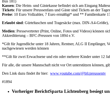
Bus 181)
Kassen
: Die Heim- und Gästekasse befindet sich am Eingang Malteser
Tickets
: Für unsere Preussenfans und Gäste sind Tickets an der Tages
Preise
: 10 Euro Vollzahler, 7 Euro ermäßigt* und ** Familienkarte 17
Erlaubt sind
: Gürteltaschen und Tragesäcke (max. DIN-A4-Größe), w
Medien
: Pressevertreter (Print, Online, Fotos und Videos) können si
Akkreditierung – BFC-Preussen von 1894 e.V.
*Gilt für Jugendliche unter 18 Jahren, Rentner, ALG II Empfänger, 
nachgewiesen werden können
**Gilt für zwei Erwachsene und ein oder mehrere Kinder unter 12 Ja
Für alle, die unsere Mannschaft nicht vor Ort unterstützen können, gi
Den Link dazu findet ihr hier:
www.youtube.com/@bfcpreussentv
#1894
Vorheriger Bericht
Sparta Lichtenberg besiegt un