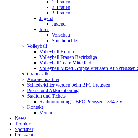
1. Frauen
2. Frauen
3. Frauen
Jugend
Jugend
Infos
Vorschau
Spielberichte
Volleyball
Volleyball Herren
Volleyball Frauen Bezirksliga
Volleyball Team Mittelfeld
Volleyball Mixed-Gruppe Preussen-Auf/Preussen-
Gymnastik
Ansprechpartner
Schiedsrichter werden beim BFC Preussen
Presse und Akkreditierung
Stadion und Tickets
Stadionordnung – BFC Preussen 1894 e.V.
Kontakt
Verein
News
Termine
Sportsbar
Preussentv