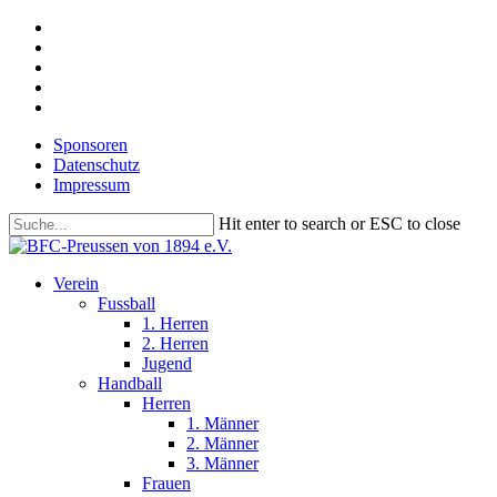
Skip
facebook
to
youtube
main
instagram
content
phone
email
Sponsoren
Datenschutz
Impressum
Hit enter to search or ESC to close
Close
Search
search
Menu
Verein
Fussball
1. Herren
2. Herren
Jugend
Handball
Herren
1. Männer
2. Männer
3. Männer
Frauen