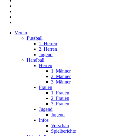
facebook
youtube
instagram
phone
email
Close
Verein
Menu
Fussball
1. Herren
2. Herren
Jugend
Handball
Herren
1. Männer
2. Männer
3. Männer
Frauen
1. Frauen
2. Frauen
3. Frauen
Jugend
Jugend
Infos
Vorschau
Spielberichte