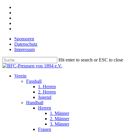
Skip
facebook
to
youtube
main
instagram
content
phone
email
Sponsoren
Datenschutz
Impressum
Hit enter to search or ESC to close
Close
Search
search
Menu
Verein
Fussball
1. Herren
2. Herren
Jugend
Handball
Herren
1. Männer
2. Männer
3. Männer
Frauen