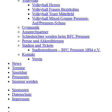
Volleyball
Volleyball Herren
Volleyball Frauen Bezirksliga
Volleyball Team Mittelfeld
Volleyball Mixed-Gruppe Preussen-
Auf/Preussen-Schuss
Gymnastik
Ansprechpartner
Schiedsrichter werden beim BFC Preussen
Presse und Akkreditierung
Stadion und Tickets
Stadionordnung – BFC Preussen 1894 e.V.
Kontakt
Verein
News
Termine
Sportsbar
Preussentv
Sponsor werden
Sponsoren
Datenschutz
Impressum
facebook
youtube