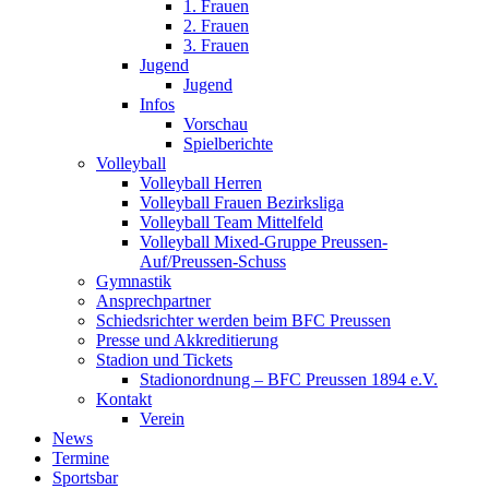
1. Frauen
2. Frauen
3. Frauen
Jugend
Jugend
Infos
Vorschau
Spielberichte
Volleyball
Volleyball Herren
Volleyball Frauen Bezirksliga
Volleyball Team Mittelfeld
Volleyball Mixed-Gruppe Preussen-
Auf/Preussen-Schuss
Gymnastik
Ansprechpartner
Schiedsrichter werden beim BFC Preussen
Presse und Akkreditierung
Stadion und Tickets
Stadionordnung – BFC Preussen 1894 e.V.
Kontakt
Verein
News
Termine
Sportsbar