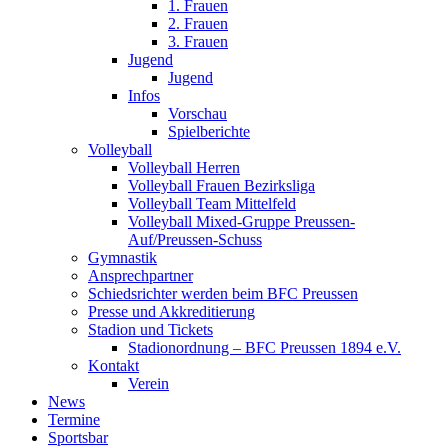
1. Frauen
2. Frauen
3. Frauen
Jugend
Jugend
Infos
Vorschau
Spielberichte
Volleyball
Volleyball Herren
Volleyball Frauen Bezirksliga
Volleyball Team Mittelfeld
Volleyball Mixed-Gruppe Preussen-
Auf/Preussen-Schuss
Gymnastik
Ansprechpartner
Schiedsrichter werden beim BFC Preussen
Presse und Akkreditierung
Stadion und Tickets
Stadionordnung – BFC Preussen 1894 e.V.
Kontakt
Verein
News
Termine
Sportsbar