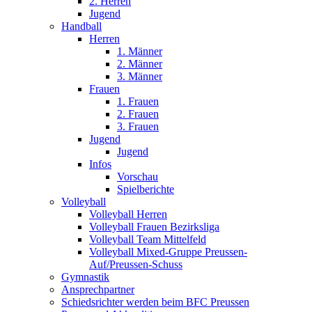
2. Herren
Jugend
Handball
Herren
1. Männer
2. Männer
3. Männer
Frauen
1. Frauen
2. Frauen
3. Frauen
Jugend
Jugend
Infos
Vorschau
Spielberichte
Volleyball
Volleyball Herren
Volleyball Frauen Bezirksliga
Volleyball Team Mittelfeld
Volleyball Mixed-Gruppe Preussen-
Auf/Preussen-Schuss
Gymnastik
Ansprechpartner
Schiedsrichter werden beim BFC Preussen