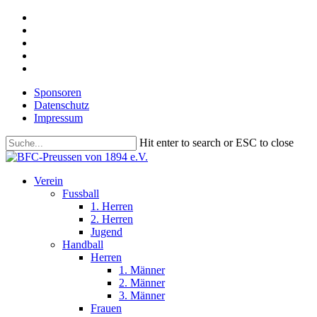
Skip
facebook
to
youtube
main
instagram
content
phone
email
Sponsoren
Datenschutz
Impressum
Hit enter to search or ESC to close
Close
Search
search
Menu
Verein
Fussball
1. Herren
2. Herren
Jugend
Handball
Herren
1. Männer
2. Männer
3. Männer
Frauen