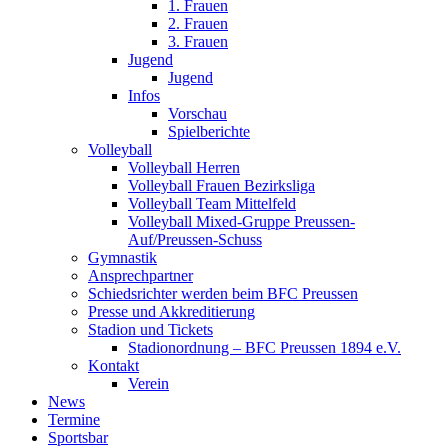
1. Frauen
2. Frauen
3. Frauen
Jugend
Jugend
Infos
Vorschau
Spielberichte
Volleyball
Volleyball Herren
Volleyball Frauen Bezirksliga
Volleyball Team Mittelfeld
Volleyball Mixed-Gruppe Preussen-
Auf/Preussen-Schuss
Gymnastik
Ansprechpartner
Schiedsrichter werden beim BFC Preussen
Presse und Akkreditierung
Stadion und Tickets
Stadionordnung – BFC Preussen 1894 e.V.
Kontakt
Verein
News
Termine
Sportsbar