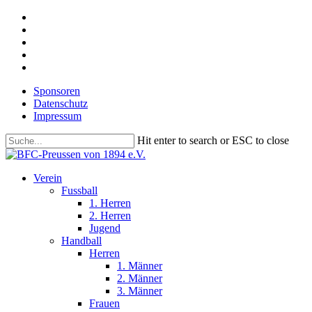
Skip
facebook
to
youtube
main
instagram
content
phone
email
Sponsoren
Datenschutz
Impressum
Hit enter to search or ESC to close
Close
Search
search
Menu
Verein
Fussball
1. Herren
2. Herren
Jugend
Handball
Herren
1. Männer
2. Männer
3. Männer
Frauen