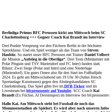
Berlinliga Primus BFC Preussen kickt am Mittwoch beim SC
Charlottenburg +++ Gegner Coach Kai Brandt im Interview
Drei Punkte Vorsprung vor den Füchsen Berlin in der höchsten
Spreeklasse. Und ein Spiel weniger als das Team von
Steven
Haubitz
. So startet unser BFC Preussen mit Trainer
Daniel Volbert
die Mission
„Aufstieg in die Oberliga“
. Drei Tests (Miniturnier mit
Polar Pinguin und TSV Mariendorf und FC Inter) fanden statt.
Bilanz: Zwei Siege (Polar und Inter) und eine Niederlage
(Mariendorf). Ein gutes Omen also für den Start ins Fußballjahr
2024. Es geht am Mittwochabend um 19 Uhr 30 (Julius Hirsch
Sportanlage Kunstrasen) gegen den Abstiegskandidaten SC
Charlottenburg. Das Spiel gibts live im
DFB Ticker
und im
Livestream bei
bfcpreussentv auf Youtube
. SCC Coach
Kai
Brandt
(Ex Füchse, Al Dersimspor) im Interview bei bfcpreussentv:
Hallo Kai. Am Mittwoch steht bei Fussball de noch das
Mommsenstadion als Spielort. Es wird aber nach unseren Infos