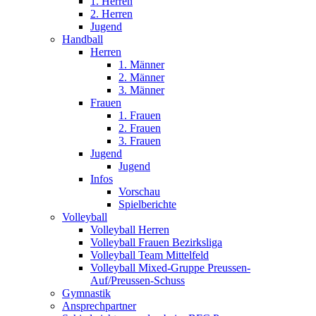
1. Herren
2. Herren
Jugend
Handball
Herren
1. Männer
2. Männer
3. Männer
Frauen
1. Frauen
2. Frauen
3. Frauen
Jugend
Jugend
Infos
Vorschau
Spielberichte
Volleyball
Volleyball Herren
Volleyball Frauen Bezirksliga
Volleyball Team Mittelfeld
Volleyball Mixed-Gruppe Preussen-
Auf/Preussen-Schuss
Gymnastik
Ansprechpartner