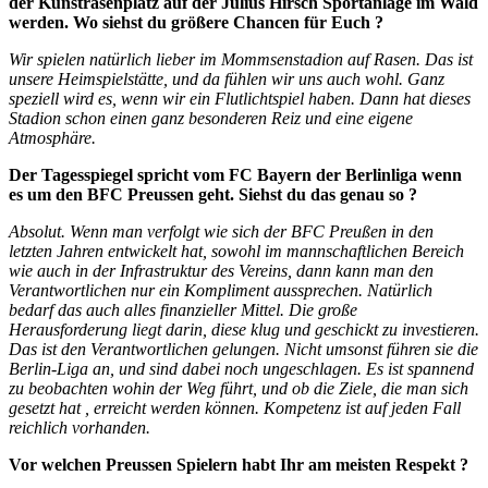
der Kunstrasenplatz auf der Julius Hirsch Sportanlage im Wald
werden. Wo siehst du größere Chancen für Euch ?
Wir spielen natürlich lieber im Mommsenstadion auf Rasen. Das ist
unsere Heimspielstätte, und da fühlen wir uns auch wohl. Ganz
speziell wird es, wenn wir ein Flutlichtspiel haben. Dann hat dieses
Stadion schon einen ganz besonderen Reiz und eine eigene
Atmosphäre.
Der Tagesspiegel spricht vom FC Bayern der Berlinliga wenn
es um den BFC Preussen geht. Siehst du das genau so ?
Absolut. Wenn man verfolgt wie sich der BFC Preußen in den
letzten Jahren entwickelt hat, sowohl im mannschaftlichen Bereich
wie auch in der Infrastruktur des Vereins, dann kann man den
Verantwortlichen nur ein Kompliment aussprechen. Natürlich
bedarf das auch alles finanzieller Mittel. Die große
Herausforderung liegt darin, diese klug und geschickt zu investieren.
Das ist den Verantwortlichen gelungen. Nicht umsonst führen sie die
Berlin-Liga an, und sind dabei noch ungeschlagen. Es ist spannend
zu beobachten wohin der Weg führt, und ob die Ziele, die man sich
gesetzt hat , erreicht werden können. Kompetenz ist auf jeden Fall
reichlich vorhanden.
Vor welchen Preussen Spielern habt Ihr am meisten Respekt ?