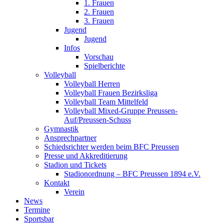
1. Frauen
2. Frauen
3. Frauen
Jugend
Jugend
Infos
Vorschau
Spielberichte
Volleyball
Volleyball Herren
Volleyball Frauen Bezirksliga
Volleyball Team Mittelfeld
Volleyball Mixed-Gruppe Preussen-
Auf/Preussen-Schuss
Gymnastik
Ansprechpartner
Schiedsrichter werden beim BFC Preussen
Presse und Akkreditierung
Stadion und Tickets
Stadionordnung – BFC Preussen 1894 e.V.
Kontakt
Verein
News
Termine
Sportsbar