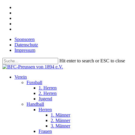
Skip
facebook
to
youtube
main
instagram
content
phone
email
Sponsoren
Datenschutz
Impressum
Hit enter to search or ESC to close
Close
Search
search
Menu
Verein
Fussball
1. Herren
2. Herren
Jugend
Handball
Herren
1. Männer
2. Männer
3. Männer
Frauen