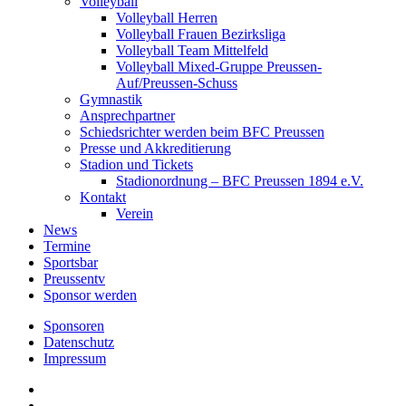
Volleyball
Volleyball Herren
Volleyball Frauen Bezirksliga
Volleyball Team Mittelfeld
Volleyball Mixed-Gruppe Preussen-
Auf/Preussen-Schuss
Gymnastik
Ansprechpartner
Schiedsrichter werden beim BFC Preussen
Presse und Akkreditierung
Stadion und Tickets
Stadionordnung – BFC Preussen 1894 e.V.
Kontakt
Verein
News
Termine
Sportsbar
Preussentv
Sponsor werden
Sponsoren
Datenschutz
Impressum
facebook
youtube