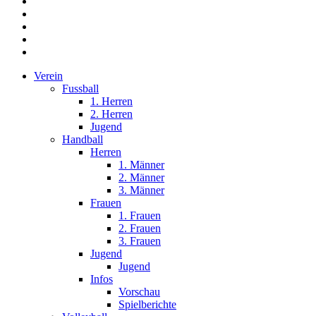
facebook
youtube
instagram
phone
email
Close
Verein
Menu
Fussball
1. Herren
2. Herren
Jugend
Handball
Herren
1. Männer
2. Männer
3. Männer
Frauen
1. Frauen
2. Frauen
3. Frauen
Jugend
Jugend
Infos
Vorschau
Spielberichte